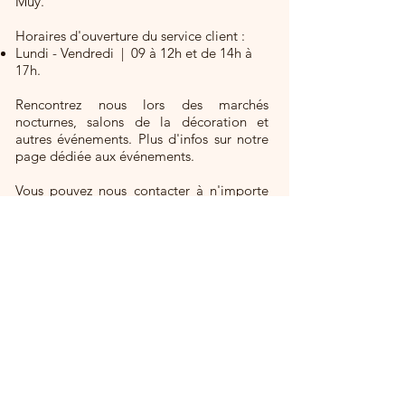
Muy.
Horaires d'ouverture du service client :
Lundi - Vendredi | 09 à 12h et de 14h à
17h.
Rencontrez nous lors des marchés
nocturnes, salons de la décoration et
autres événements. Plus d'infos sur notre
page dédiée aux événements.
Vous pouvez nous contacter à n'importe
quel moment via notre page de contact,
ou sur nos réseaux sociaux.
Suivez toute notre actualité et restez
informé de la publication de nos
nouvelles collections en vous inscrivant à
notre newsletter.
Découvrir tous les produits