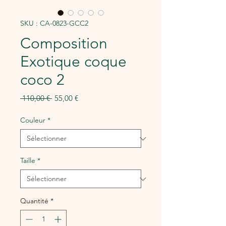
SKU : CA-0823-GCC2
Composition
Exotique coque
coco 2
Prix
Prix
 110,00 € 
55,00 €
original
promotionnel
Couleur
*
Taille
*
Quantité
*