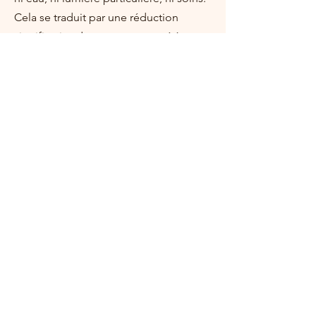
Cela se traduit par une réduction
significative du temps consacré à
l'entretien floral et des économies sur
le long terme, tout en offrant à vos
espaces une décoration florale
impeccable et durable.