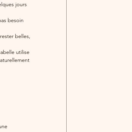
elques jours 
 pas besoin 
ester belles, 
belle utilise 
naturellement 
 une 