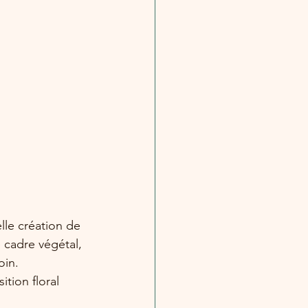
le création de 
 cadre végétal, 
oin. 
ion floral 