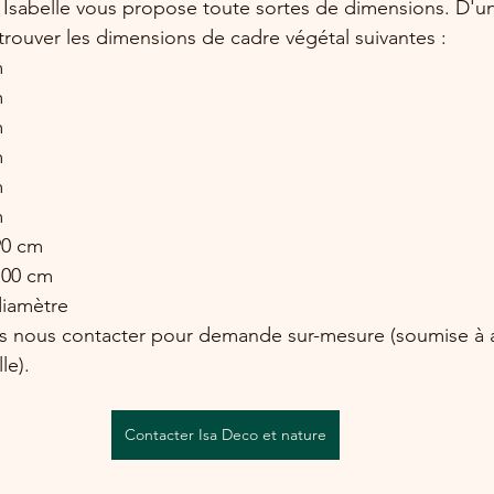
 Isabelle vous propose toute sortes de dimensions. D'u
trouver les dimensions de cadre végétal suivantes :
m
 
m
m
m
m
90 cm
100 cm
iamètre
s nous contacter pour demande sur-mesure (soumise à a
le).
Contacter Isa Deco et nature