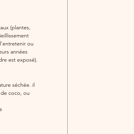
aux (plantes, 
ieillissement 
l'entretenir ou 
ieurs années 
dre est exposé).
ture séchée. il 
x de coco, ou 
s 