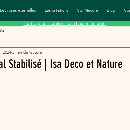
Les roses éternelles
Les créations
Sur Mesure
Blog
Co
L'art végétal stabilisé : une beauté durable.
its
t. 2024
3 min de lecture
l Stabilisé | Isa Deco et Nature